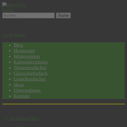
Suche
Suche
Menü
Blog
Homepage
Wintergärten
Kaltwintergärten
Terrassendächer
Glasschiebedach
Lamellendächer
Shop
Unternehmen
Kontakt
6. November 2023