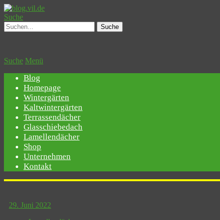
Suche
Suche
Menü
Blog
Homepage
Wintergärten
Kaltwintergärten
Terrassendächer
Glasschiebedach
Lamellendächer
Shop
Unternehmen
Kontakt
29. Juni 2022